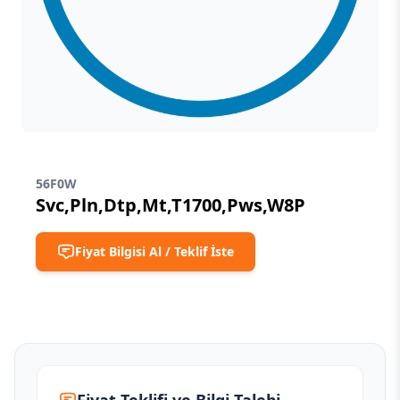
56F0W
Svc,Pln,Dtp,Mt,T1700,Pws,W8P
Fiyat Bilgisi Al / Teklif İste