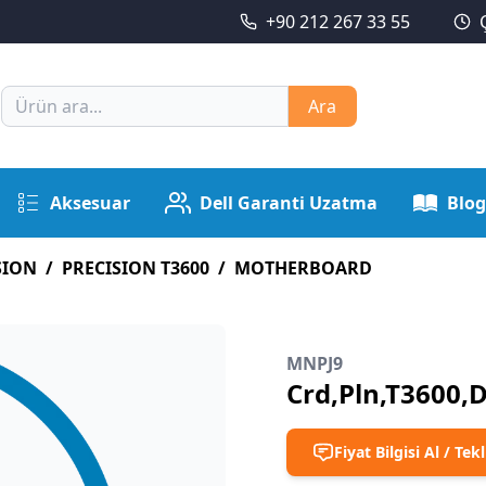
+90 212 267 33 55
Ara
Aksesuar
Dell Garanti Uzatma
Blog
SION
/
PRECISION T3600
/
MOTHERBOARD
MNPJ9
Crd,Pln,T3600,D
Fiyat Bilgisi Al / Tekl