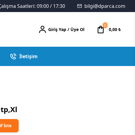
Çalışma Saatleri: 09:00 / 17:30
bilgi@dparca.com
0
Giriş Yap
/
Üye Ol
0,00
₺
İletişim
tp,Xl
if İste