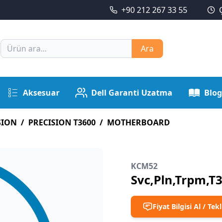
+90 212 267 33 55
Ara
Aksesuar
Dell Garanti Uzatma
Blog
SION
/
PRECISION T3600
/
MOTHERBOARD
KCM52
Svc,Pln,Trpm,T
Fiyat Bilgisi Al / Tekl