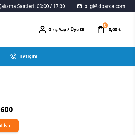
Çalışma Saatleri: 09:00 / 17:30
bilgi@dparca.com
0
Giriş Yap
/
Üye Ol
0,00
₺
İletişim
3600
if İste