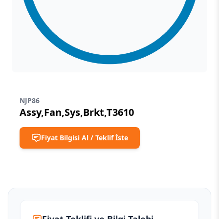
NJP86
Assy,Fan,Sys,Brkt,T3610
Fiyat Bilgisi Al / Teklif İste