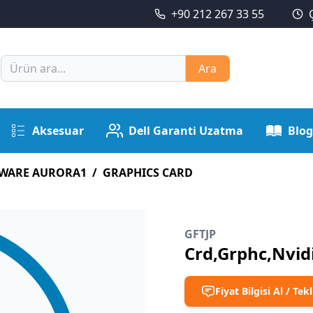
+90 212 267 33 55
Ara
Aksesuar
Dell Garanti Uzatma
Blog
NWARE AURORA1
/
GRAPHICS CARD
GFTJP
Crd,Grphc,Nvid
Fiyat Bilgisi Al / Tekl