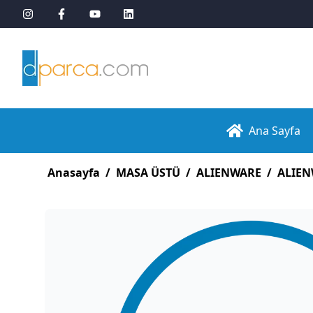
Ana Sayfa
Anasayfa
/
MASA ÜSTÜ
/
ALIENWARE
/
ALIE