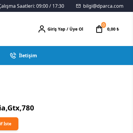
Çalışma Saatleri: 09:00 / 17:30
bilgi@dparca.com
0
Giriş Yap
/
Üye Ol
0,00
₺
İletişim
ia,Gtx,780
if İste