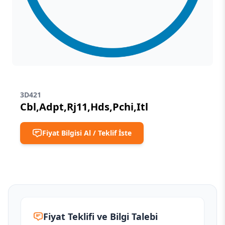
3D421
Cbl,Adpt,Rj11,Hds,Pchi,Itl
Fiyat Bilgisi Al / Teklif İste
Fiyat Teklifi ve Bilgi Talebi