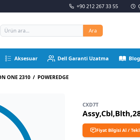
+90 212 267 33 55
Ara
Aksesuar
Dell Garanti Uzatma
Blog
ON ONE 2310
/
POWEREDGE
CXD7T
Assy,Cbl,Blth,
Fiyat Bilgisi Al / Tekl