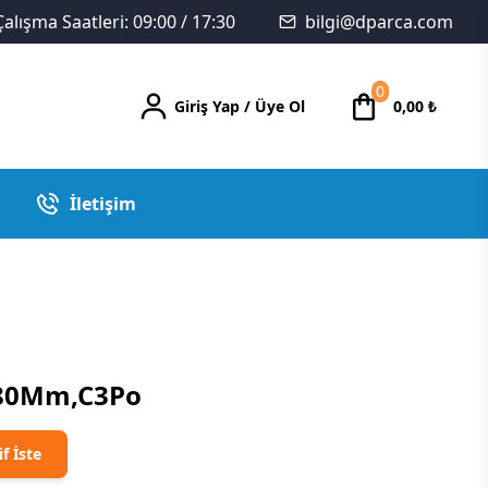
Çalışma Saatleri: 09:00 / 17:30
bilgi@dparca.com
0
Giriş Yap
/
Üye Ol
0,00
₺
İletişim
280Mm,C3Po
if İste