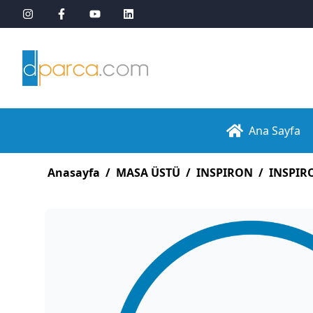
Ana Sayfa
Anasayfa
/
MASA ÜSTÜ
/
INSPIRON
/
INSPIR