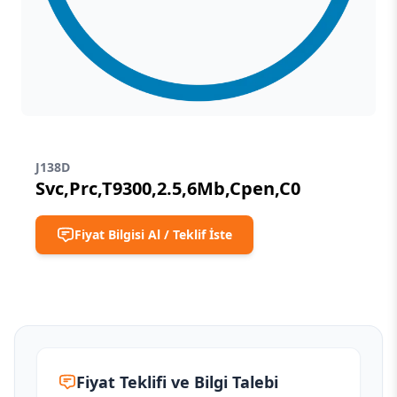
J138D
Svc,Prc,T9300,2.5,6Mb,Cpen,C0
Fiyat Bilgisi Al / Teklif İste
Fiyat Teklifi ve Bilgi Talebi