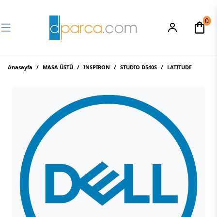
0
Anasayfa
/
MASA ÜSTÜ
/
INSPIRON
/
STUDIO D540S
/
LATITUDE