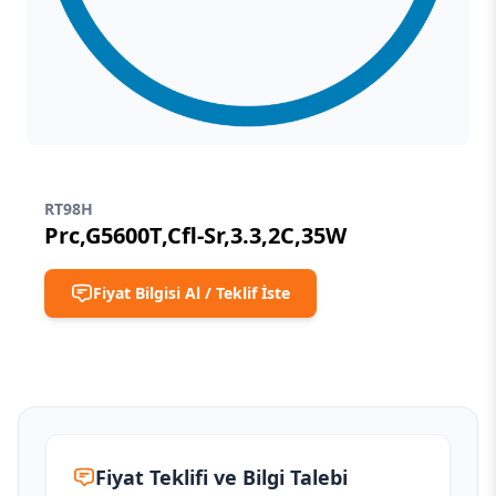
RT98H
Prc,G5600T,Cfl-Sr,3.3,2C,35W
Fiyat Bilgisi Al / Teklif İste
Fiyat Teklifi ve Bilgi Talebi