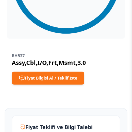
RH537
Assy,Cbl,I/O,Frt,Msmt,3.0
Fiyat Bilgisi Al / Teklif İste
Fiyat Teklifi ve Bilgi Talebi