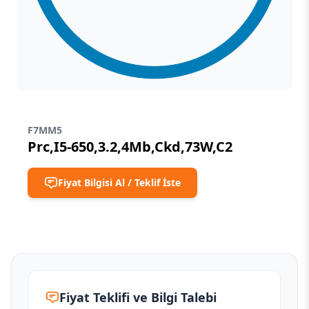
F7MM5
Prc,I5-650,3.2,4Mb,Ckd,73W,C2
Fiyat Bilgisi Al / Teklif İste
Fiyat Teklifi ve Bilgi Talebi