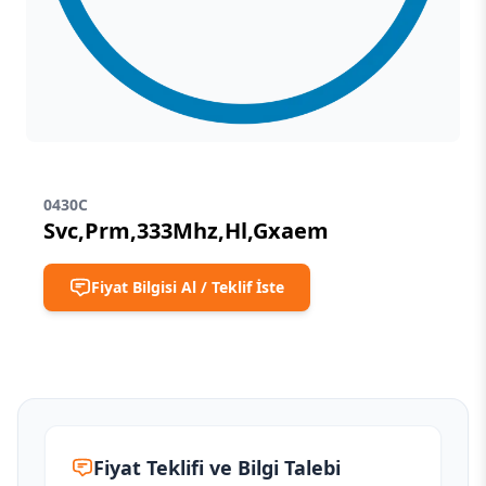
0430C
Svc,Prm,333Mhz,Hl,Gxaem
Fiyat Bilgisi Al / Teklif İste
Fiyat Teklifi ve Bilgi Talebi