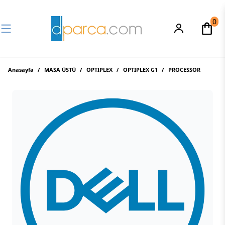
0
Anasayfa
/
MASA ÜSTÜ
/
OPTIPLEX
/
OPTIPLEX G1
/
PROCESSOR