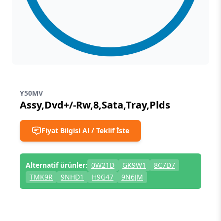
Y50MV
Assy,Dvd+/-Rw,8,Sata,Tray,Plds
Fiyat Bilgisi Al / Teklif İste
Alternatif ürünler:
0W21D
GK9W1
8C7D7
TMK9R
9NHD1
H9G47
9N6JM