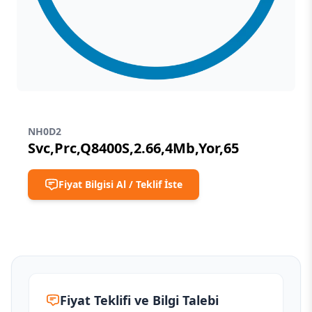
NH0D2
Svc,Prc,Q8400S,2.66,4Mb,Yor,65
Fiyat Bilgisi Al / Teklif İste
Fiyat Teklifi ve Bilgi Talebi