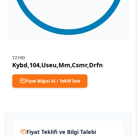
T219D
Kybd,104,Useu,Mm,Csmr,Drfn
Fiyat Bilgisi Al / Teklif İste
Fiyat Teklifi ve Bilgi Talebi