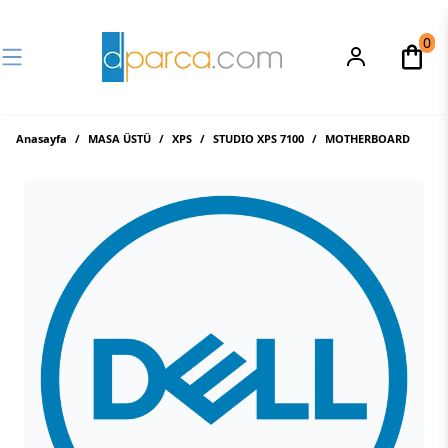
0
Anasayfa
/
MASA ÜSTÜ
/
XPS
/
STUDIO XPS 7100
/
MOTHERBOARD