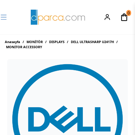
0
Anasayfa
/
MONİTÖR
/
DISPLAYS
/
DELL ULTRASHARP U2417H
/
MONITOR ACCESSORY