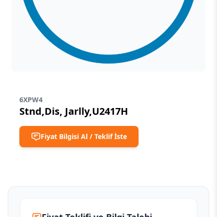
6XPW4
Stnd,Dis, Jarlly,U2417H
Fiyat Bilgisi Al / Teklif İste