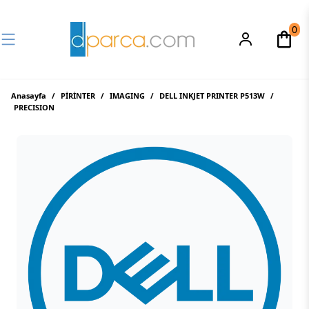
0
Anasayfa
/
PİRİNTER
/
IMAGING
/
DELL INKJET PRINTER P513W
/
PRECISION