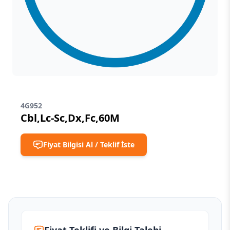
4G952
Cbl,Lc-Sc,Dx,Fc,60M
Fiyat Bilgisi Al / Teklif İste