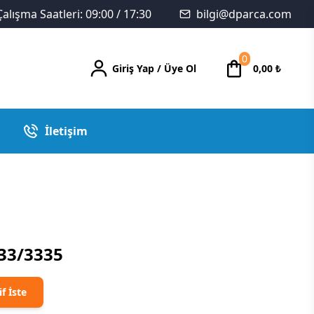
Çalışma Saatleri: 09:00 / 17:30
bilgi@dparca.com
0
Giriş Yap
/
Üye Ol
0,00
₺
İletişim
333/3335
if İste