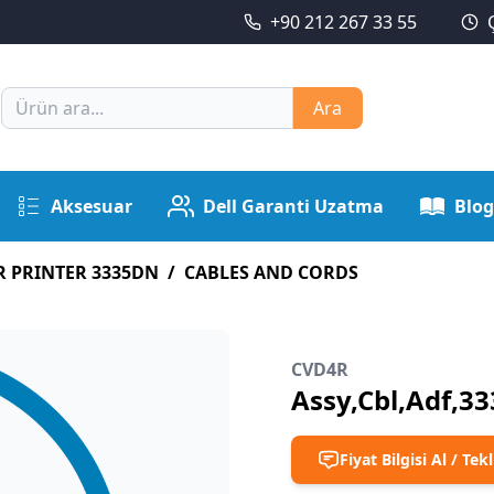
+90 212 267 33 55
Ara
Aksesuar
Dell Garanti Uzatma
Blog
R PRINTER 3335DN
/
CABLES AND CORDS
CVD4R
Assy,Cbl,Adf,3
Fiyat Bilgisi Al / Tekl