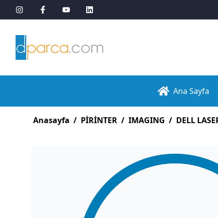
Ana Sayfa
Anasayfa
/
PİRİNTER
/
IMAGING
/
DELL LASE