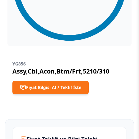
YG856
Assy,Cbl,Acon,Btm/Frt,5210/310
Fiyat Bilgisi Al / Teklif İste