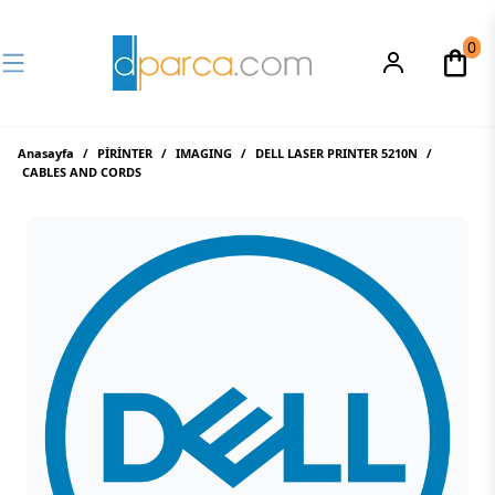
0
Anasayfa
/
PİRİNTER
/
IMAGING
/
DELL LASER PRINTER 5210N
/
CABLES AND CORDS