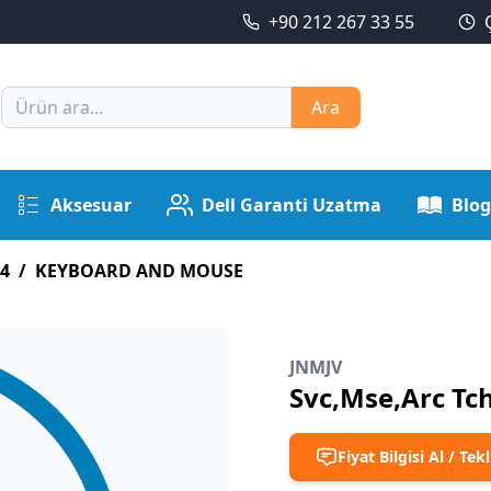
+90 212 267 33 55
Ara
Aksesuar
Dell Garanti Uzatma
Blog
4
/
KEYBOARD AND MOUSE
JNMJV
Svc,Mse,Arc Tc
Fiyat Bilgisi Al / Tekl