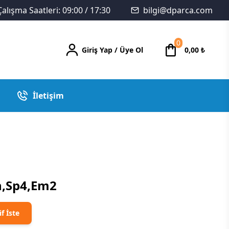
Çalışma Saatleri: 09:00 / 17:30
bilgi@dparca.com
0
Giriş Yap
/
Üye Ol
0,00
₺
İletişim
h,Sp4,Em2
if İste