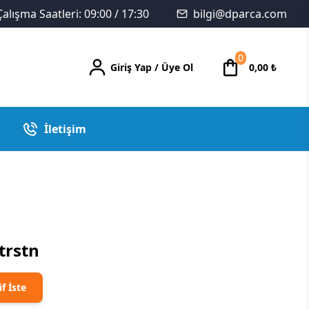
Çalışma Saatleri: 09:00 / 17:30
bilgi@dparca.com
0
Giriş Yap
/
Üye Ol
0,00
₺
İletişim
trstn
if İste