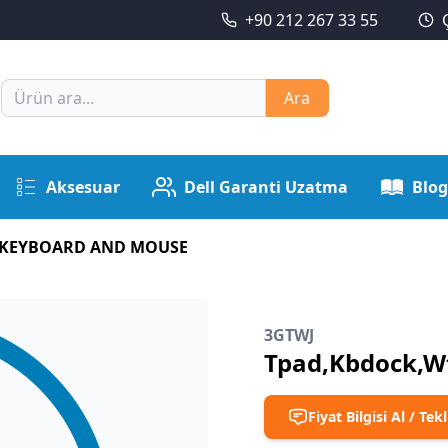
+90 212 267 33 55
Ara
Aksesuar
Dell Garanti Uzatma
Blog
KEYBOARD AND MOUSE
3GTWJ
Tpad,Kbdock,W
Fiyat Bilgisi Al / Tekl