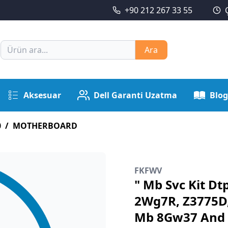
+90 212 267 33 55
Ara
Aksesuar
Dell Garanti Uzatma
Blog
0
/
MOTHERBOARD
FKFWV
" Mb Svc Kit D
2Wg7R, Z3775D,
Mb 8Gw37 And 