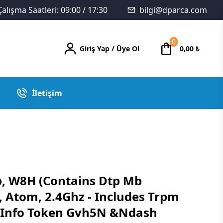
Çalışma Saatleri: 09:00 / 17:30
bilgi@dparca.com
0
Giriş Yap
/
Üye Ol
0,00
₺
İletişim
tp, W8H (Contains Dtp Mb
 Atom, 2.4Ghz - Includes Trpm
Info Token Gvh5N &Ndash