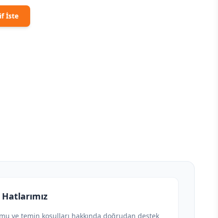
if İste
 Hatlarımız
umu ve temin koşulları hakkında doğrudan destek