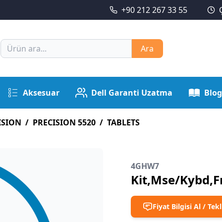
+90 212 267 33 55
Ara
Aksesuar
Dell Garanti Uzatma
Blog
ISION
/
PRECISION 5520
/
TABLETS
4GHW7
Kit,Mse/Kybd,
Fiyat Bilgisi Al / Tekl