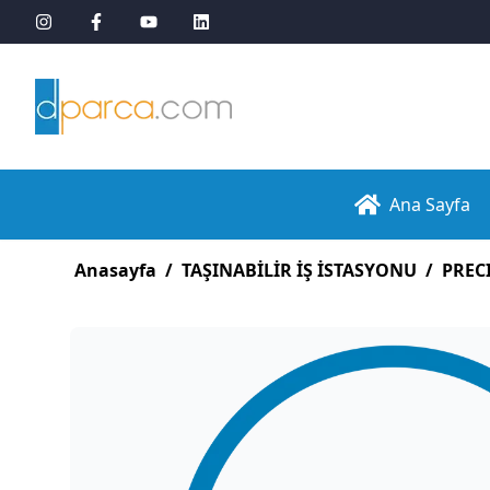
Ana Sayfa
Anasayfa
/
TAŞINABİLİR İŞ İSTASYONU
/
PREC