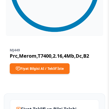
MJ449
Prc,Merom,T7400,2.16,4Mb,Dc,B2
Fiyat Bilgisi Al / Teklif İste