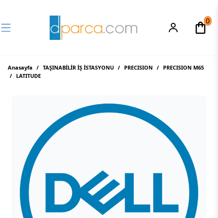
0
Anasayfa
/
TAŞINABİLİR İŞ İSTASYONU
/
PRECISION
/
PRECISION M65
/
LATITUDE