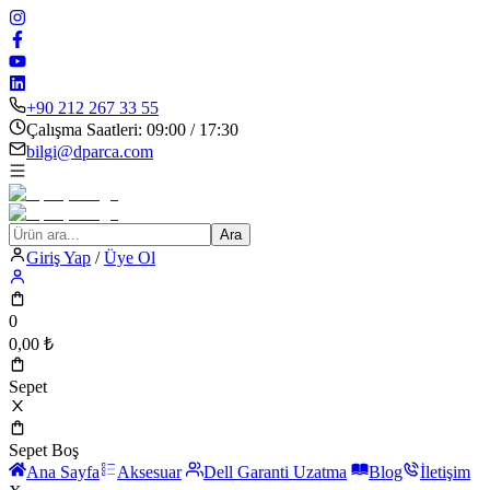
+90 212 267 33 55
Çalışma Saatleri: 09:00 / 17:30
bilgi@dparca.com
Ara
Giriş Yap
/
Üye Ol
0
0,00
₺
Sepet
Sepet Boş
Ana Sayfa
Aksesuar
Dell Garanti Uzatma
Blog
İletişim