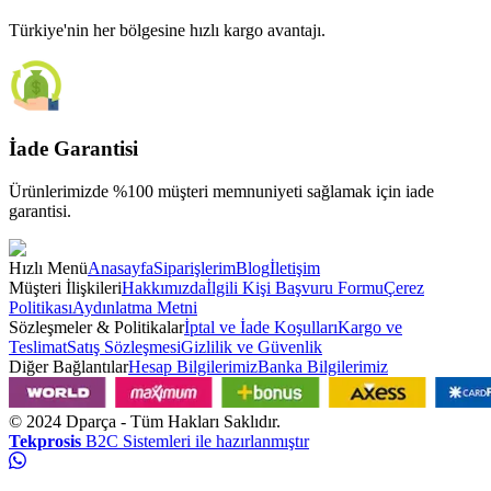
Türkiye'nin her bölgesine hızlı kargo avantajı.
İade Garantisi
Ürünlerimizde %100 müşteri memnuniyeti sağlamak için iade
garantisi.
Hızlı Menü
Anasayfa
Siparişlerim
Blog
İletişim
Müşteri İlişkileri
Hakkımızda
İlgili Kişi Başvuru Formu
Çerez
Politikası
Aydınlatma Metni
Sözleşmeler & Politikalar
İptal ve İade Koşulları
Kargo ve
Teslimat
Satış Sözleşmesi
Gizlilik ve Güvenlik
Diğer Bağlantılar
Hesap Bilgilerimiz
Banka Bilgilerimiz
© 2024
Dparça
- Tüm Hakları Saklıdır.
Tekprosis
B2C Sistemleri ile hazırlanmıştır