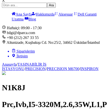
X
Ara
Ana Sayfa
Hakkımızda
Aksesuar
Dell Garanti
Uzatma
Blog
Haftaiçi: 09:00 - 17:30
bilgi@dparca.com
+90 (212) 267 33 55
Altunizade, Kuşbakışı Cd. No:25/2, 34662 Üsküdar/İstanbul
Siparişlerim
İletişim
Anasayfa
/
TAŞINABİLİR İŞ
İSTASYONU
/
PRECISION
/
PRECISION M6700
/
INSPIRON
N1K8J
Prc,Ivb,I5-3320M,2.6,35W,L1,P